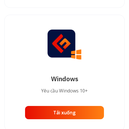
Windows
Yêu cầu Windows 10+
Tải xuống
Tải xuống