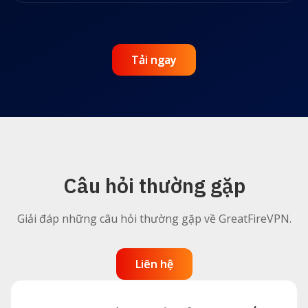
Tải ngay
Tải ngay
Câu hỏi thường gặp
Giải đáp những câu hỏi thường gặp về GreatFireVPN.
Liên hệ
Liên hệ