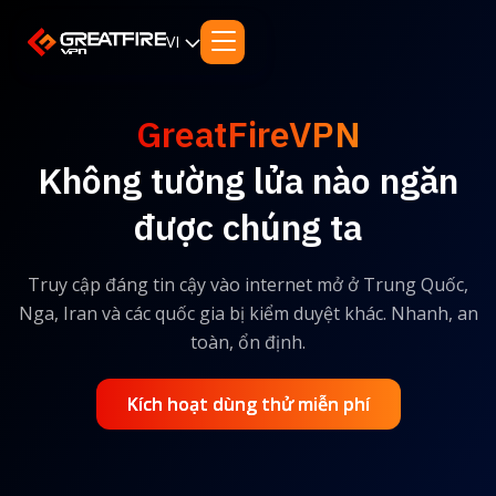
VI
GreatFireVPN
Không tường lửa nào ngăn
được chúng ta
Truy cập đáng tin cậy vào internet mở ở Trung Quốc,
Nga, Iran và các quốc gia bị kiểm duyệt khác. Nhanh, an
toàn, ổn định.
Kích hoạt dùng thử miễn phí
Kích hoạt dùng thử miễn phí