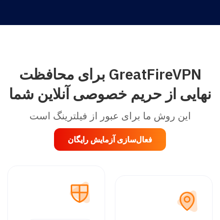
GreatFireVPN برای محافظت
نهایی از حریم خصوصی آنلاین شما
این روش ما برای عبور از فیلترینگ است
فعال‌سازی آزمایش رایگان
فعال‌سازی آزمایش رایگان