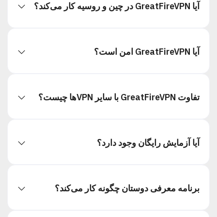
آیا GreatFireVPN در چین و روسیه کار می‌کند؟
سه راه مطمئن وجود دارد — ارز دیجیتال (بهترین)،
Google Play / App Store یا کارت بین‌المللی. راهنمای
گام‌به‌گام را ببینید:
پرداخت هزینه از داخل ایران
.
بله، GreatFireVPN در چین، روسیه، ترکمنستان، میانمار
آیا GreatFireVPN امن است؟
و سایر کشورهای با سانسور اینترنت کار می‌کند. برنامه ما
به طور خودکار بهترین سرور و روش اتصال را انتخاب
می‌کند.
GreatFireVPN توسط
GreatFire.org
توسعه یافته است،
تفاوت GreatFireVPN با سایر VPN‌ها چیست؟
یک سازمان ضد سانسور که در سال ۲۰۱۱ تأسیس شده
است. ما فعالیت شما را ثبت نمی‌کنیم و داده‌های شخصی
جمع‌آوری نمی‌کنیم.
برخلاف VPN‌های تجاری که روی استریمینگ تمرکز دارند،
آیا آزمایش رایگان وجود دارد؟
ما در عبور از سانسور تخصص داریم. ما بیش از ۱۰ سال
تجربه مبارزه با محدودیت‌های اینترنتی داریم.
بله، ما ۳۰ روز دسترسی رایگان در اولین نصب برنامه ارائه
برنامه معرفی دوستان چگونه کار می‌کند؟
می‌دهیم. نیازی به ثبت‌نام یا کارت اعتباری نیست.