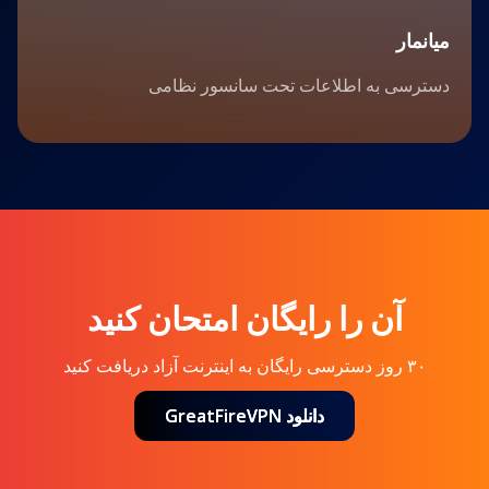
میانمار
دسترسی به اطلاعات تحت سانسور نظامی
آن را رایگان امتحان کنید
۳۰ روز دسترسی رایگان به اینترنت آزاد دریافت کنید
دانلود GreatFireVPN
دانلود GreatFireVPN