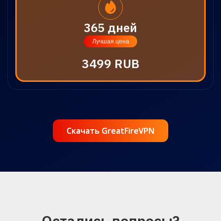
365 дней
Лучшая цена
3499 RUB
Скачать GreatFireVPN
Скачать GreatFireVPN
Остались вопросы?