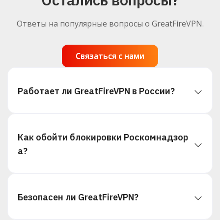
Ответы на популярные вопросы о GreatFireVPN.
Связаться с нами
Связаться с нами
Работает ли GreatFireVPN в России?
Да, GreatFireVPN разработан специально для
Как обойти блокировки Роскомнадзор
обхода блокировок в странах с жёсткой
а?
интернет-цензурой, включая Россию. Мы
используем несколько методов обхода, чтобы
обеспечить стабильное соединение при
Скачайте GreatFireVPN на Android, iOS/macO
блокировках Роскомнадзора.
Безопасен ли GreatFireVPN?
или Windows. Приложение автоматически
выберет оптимальный сервер и метод