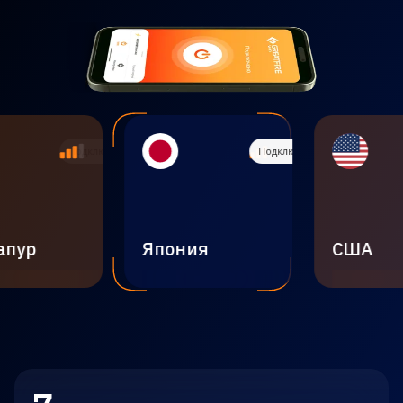
Подключиться
пур
Япония
США