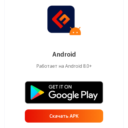
Android
Работает на Android 8.0+
Скачать APK
Скачать APK