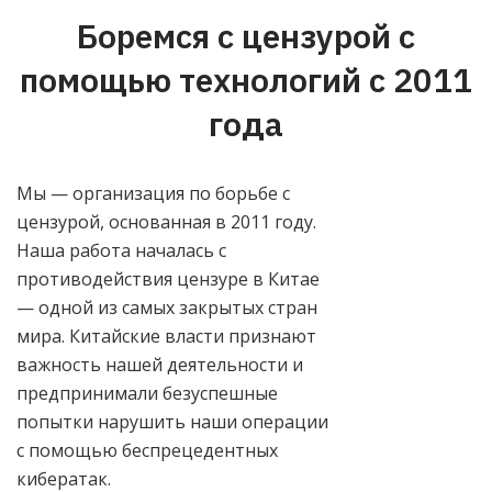
одновременно сохраняете доступ к
Боремся с цензурой с
локальным сервисам и к свободному
интернету. Функция доступна в России, Китае,
помощью технологий с 2011
Иране и Туркменистане.
года
Мы — организация по борьбе с
цензурой, основанная в 2011 году.
Наша работа началась с
противодействия цензуре в Китае
— одной из самых закрытых стран
мира. Китайские власти признают
важность нашей деятельности и
предпринимали безуспешные
попытки нарушить наши операции
с помощью беспрецедентных
кибератак.